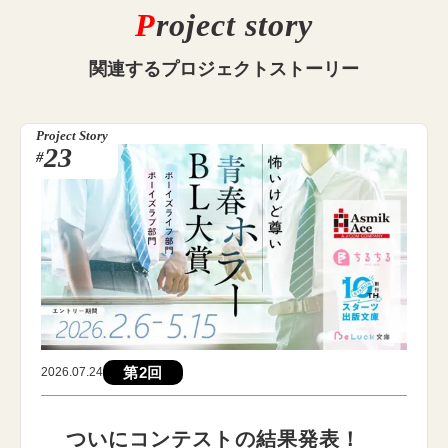
P
roject story
関連する
プロジェクトストーリー
Project Story
23
#
第2回
2026.07.24
ついにコンテストの結果発表！