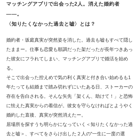
マッチングアプリで出会った2人。消えた婚約者
電子公告
――。
〈知りたくなかった過去と嘘〉とは？
婚約者・坂庭真実が突然姿を消した。過去も嘘もすべて隠し
たままー。仕事も恋愛も順調だった架だったが長年つきあっ
た彼女にフラれてしまい、マッチングアプリで婚活を始め
る。
そこで出会った控えめで気の利く真実と付き合い始めるも1
年たっても結婚まで踏み切れずにいたある日、ストーカーの
存在を告白される。そんな矢先「架くん、助けて！」と恐怖
に怯えた真実からの着信が。彼女を守らなければとようやく
婚約した直後、真実が突然消えたー。
居場所を探すうち明らかになっていく＜知りたくなかった過
去と嘘＞、すべてをさらけ出した２人の“一生に一度の選