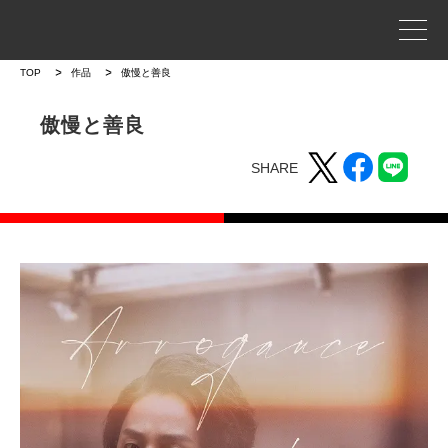
事業案内
TOP
作品
傲慢と善良
プロジェクトストーリー
傲慢と善良
SHARE
企業情報
WORKS
作品
作品トップ
ラインナップ